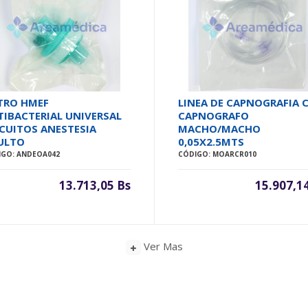
LTRO HMEF
LINEA DE CAPNOGRAFIA 
TIBACTERIAL UNIVERSAL
CAPNOGRAFO
RCUITOS ANESTESIA
MACHO/MACHO
ULTO
0,05X2.5MTS
IGO: ANDEOA042
CÓDIGO: MOARCR010
13.713,05 Bs
15.907,1
Ver Mas