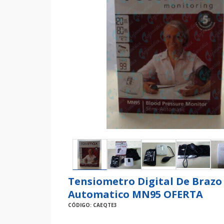
Tensiometro Digital De Brazo
Automatico MN95 OFERTA
CÓDIGO: CAEQTE3