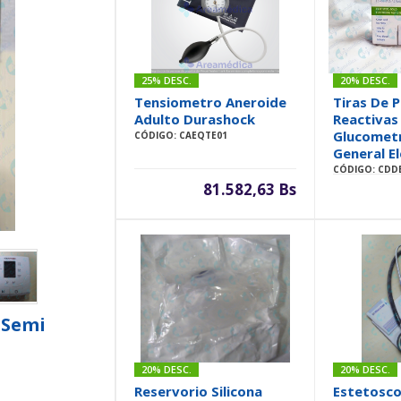
25% DESC.
20% DESC.
Tensiometro Aneroide
Tiras De 
Adulto Durashock
Reactivas
Glucomet
CÓDIGO: CAEQTE01
General El
CÓDIGO: CDD
81.582,63 Bs
 Semi
20% DESC.
20% DESC.
Reservorio Silicona
Estetosco