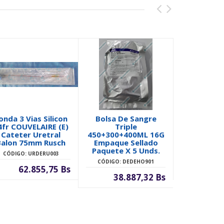
onda 3 Vias Silicon
Bolsa De Sangre
Kit De Cito
4fr COUVELAIRE (E)
Triple
M Trinque
Cateter Uretral
450+300+400ML 16G
Lamina E
Balon 75mm Rusch
Empaque Sellado
Citocepill
Paquete X 5 Unds.
CÓDIGO: URDERU003
CÓDIGO: G
CÓDIGO: DEDEHO901
62.855,75 Bs
1.
38.887,32 Bs