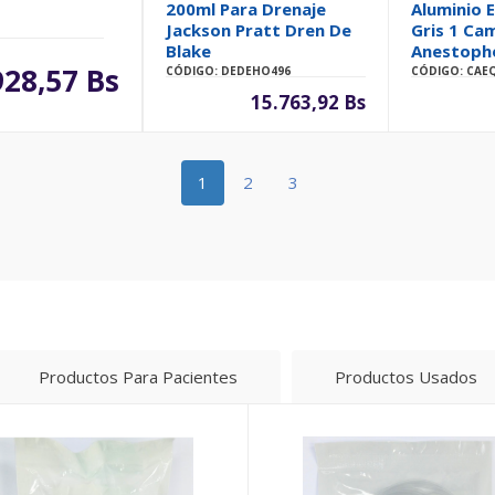
200ml Para Drenaje
Aluminio 
Jackson Pratt Dren De
Gris 1 Ca
Blake
Anestoph
928,57 Bs
CÓDIGO: DEDEHO496
CÓDIGO: CAE
15.763,92 Bs
1
2
3
Productos Para Pacientes
Productos Usados