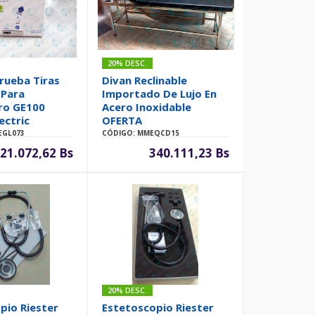
20% DESC.
Prueba Tiras
Divan Reclinable
 Para
Importado De Lujo En
ro GE100
Acero Inoxidable
ectric
OFERTA
EGL073
CÓDIGO: MMEQCD15
21.072,62 Bs
340.111,23 Bs
20% DESC.
pio Riester
Estetoscopio Riester