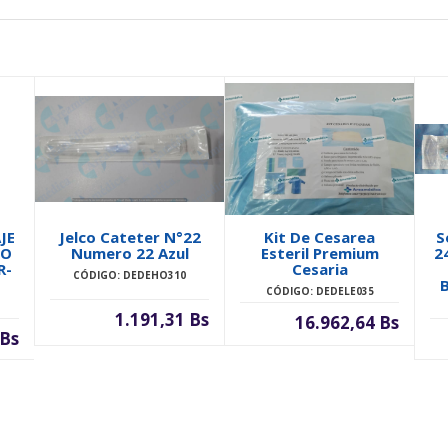
JE
Jelco Cateter N°22
Kit De Cesarea
S
TO
Numero 22 Azul
Esteril Premium
2
R-
Cesaria
CÓDIGO: DEDEHO310
CÓDIGO: DEDELE035
1.191,31 Bs
16.962,64 Bs
 Bs