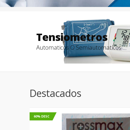
Tensiometros
Automaticos O Semiautomaticos
Destacados
60% DESC