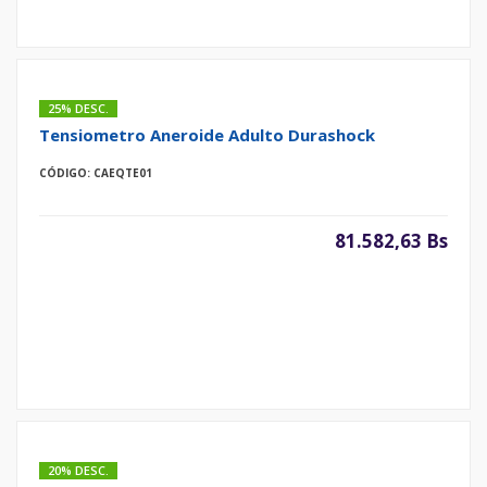
25% DESC.
Tensiometro Aneroide Adulto Durashock
CÓDIGO: CAEQTE01
81.582,63 Bs
20% DESC.