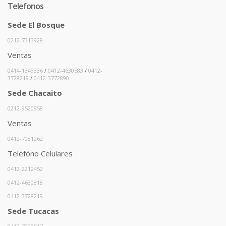
Telefonos
Sede El Bosque
0212-7313928
Ventas
0414-1349336
/
0412-4630583
/
0412-
3728219
/
0412-3772890
Sede Chacaito
0212-9520958
Ventas
0412-7081262
Telefóno Celulares
0412-2212452
0412-4630818
0412-3728219
Sede Tucacas