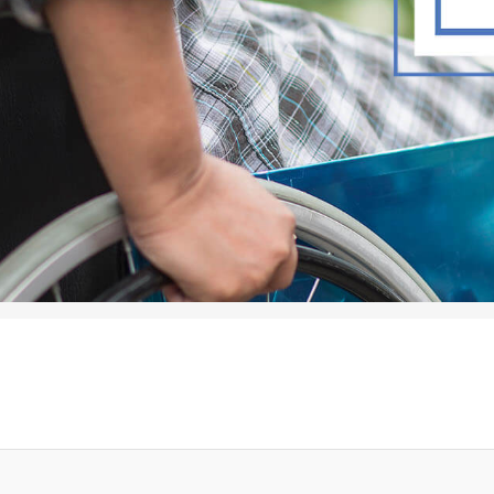
Tensiometros
Automaticos O
Monitores
Semiautomaticos
Multiparametros