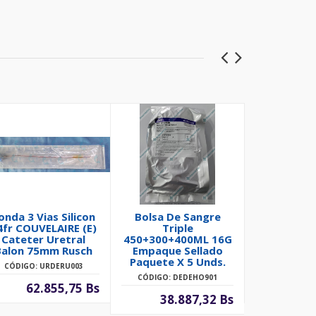
onda 3 Vias Silicon
Bolsa De Sangre
Kit De Cito
4fr COUVELAIRE (E)
Triple
M Trinque
Cateter Uretral
450+300+400ML 16G
Lamina E
Balon 75mm Rusch
Empaque Sellado
Citocepill
Paquete X 5 Unds.
CÓDIGO: URDERU003
CÓDIGO: G
CÓDIGO: DEDEHO901
62.855,75 Bs
1.
38.887,32 Bs