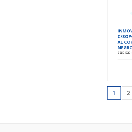
INMOV
C/SOP
XL CO
NEGR
CÓDIGO:
1
2