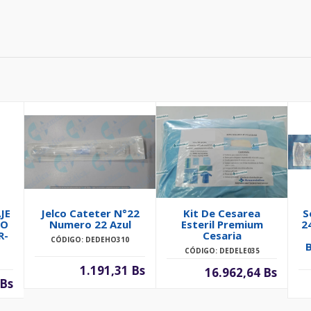
JE
Jelco Cateter N°22
Kit De Cesarea
S
TO
Numero 22 Azul
Esteril Premium
2
R-
Cesaria
CÓDIGO: DEDEHO310
CÓDIGO: DEDELE035
1.191,31 Bs
16.962,64 Bs
 Bs