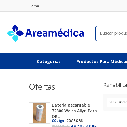
Home
Categorias
Productos Para Médico
Ofertas
Rehabilit
Mas Reci
Bateria Recargable
72300 Welch Allyn Para
ORL
Código:
CDAROR3
66.284,48 Bs
77.981,74 Bs