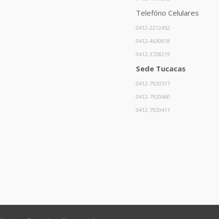
Telefóno Celulares
0412-2212452
0412-4630818
0412-3728219
Sede Tucacas
0412-7920517
0412-7920460
0412-7920411