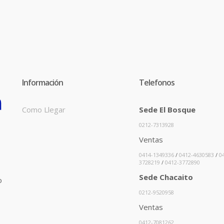
Información
Telefonos
Como Llegar
Sede El Bosque
0212-7313928
Ventas
0414-1349336
/
0412-4630583
/
0
3728219
/
0412-3772890
Sede Chacaito
o
0212-9520958
Ventas
0412-7081262