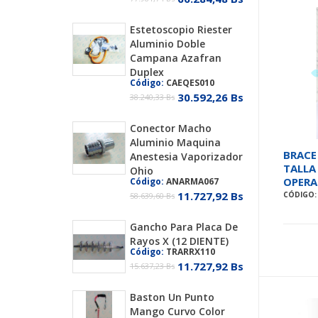
Estetoscopio Riester
Aluminio Doble
Campana Azafran
Duplex
Código:
CAEQES010
30.592,26 Bs
38.240,33 Bs
Conector Macho
Aluminio Maquina
BRACE
Anestesia Vaporizador
TALLA
Ohio
OPERA
Código:
ANARMA067
11.727,92 Bs
CÓDIGO:
58.639,60 Bs
Gancho Para Placa De
Rayos X (12 DIENTE)
Código:
TRARRX110
11.727,92 Bs
15.637,23 Bs
Baston Un Punto
Mango Curvo Color