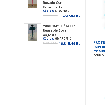
Rosado Con
Estampado
Código:
RFEQRE69
11.727,92 Bs
16.754,17 Bs
Vaso Humidificador
Reusable Boca
Angosta
Código:
GMAROM12
PROTE
16.315,49 Bs
20.394,36 Bs
IMPER
COMPL
CÓDIGO: