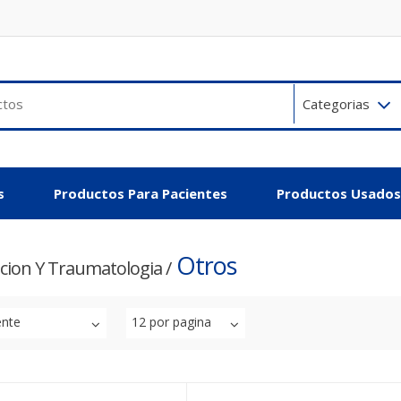
Categorias
s
Productos Para Pacientes
Productos Usados
Otros
acion Y Traumatologia
/
ente
12 por pagina