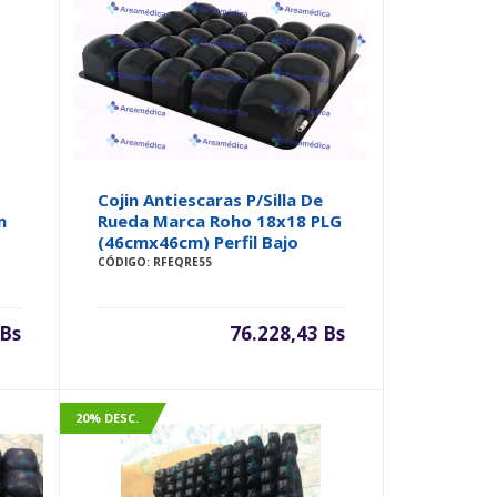
Cojin Antiescaras P/Silla De
n
Rueda Marca Roho 18x18 PLG
(46cmx46cm) Perfil Bajo
CÓDIGO: RFEQRE55
 Bs
76.228,43 Bs
20% DESC.