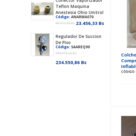
Conector Vaporizador
Teflon Maquina
Anestesia Ohio Unitrol
Código:
ANARMA070
23.456,33 Bs
46.912,66 Bs
Regulador De Succion
De Piso
Código:
SAAREQ90
335.072,66 Bs
Colcho
Compr
234.550,86 Bs
Inflab
CÓDIGO: