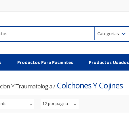
Categorias
s
Productos Para Pacientes
Productos Usados
Colchones Y Cojines
acion Y Traumatologia
/
ente
12 por pagina