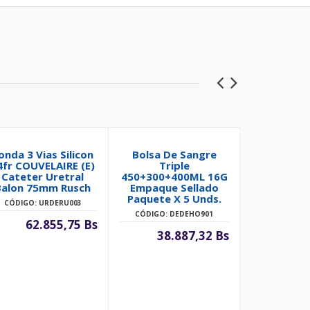
onda 3 Vias Silicon
Bolsa De Sangre
Kit De Cito
4fr COUVELAIRE (E)
Triple
M Trinque
Cateter Uretral
450+300+400ML 16G
Lamina E
Balon 75mm Rusch
Empaque Sellado
Citocepill
Paquete X 5 Unds.
CÓDIGO: URDERU003
CÓDIGO: G
CÓDIGO: DEDEHO901
62.855,75 Bs
1.
38.887,32 Bs