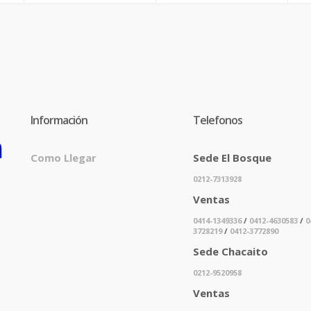
Información
Telefonos
Como Llegar
Sede El Bosque
0212-7313928
Ventas
0414-1349336
/
0412-4630583
/
0
3728219
/
0412-3772890
Sede Chacaito
0212-9520958
Ventas