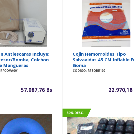
n Antiescaras Incluye:
Cojin Hemorroides Tipo
esor/Bomba, Colchon
Salvavidas 45 CM Inflable E
le Mangueras
Goma
 RFCOVA001
CÓDIGO: RFEQRE102
57.087,76 Bs
22.970,18
30% DESC.