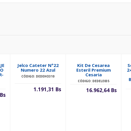
JE
Jelco Cateter N°22
Kit De Cesarea
S
TO
Numero 22 Azul
Esteril Premium
2
R-
Cesaria
CÓDIGO: DEDEHO310
CÓDIGO: DEDELE035
1.191,31 Bs
16.962,64 Bs
 Bs