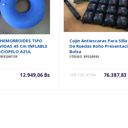
 HEMORROIDES TIPO
Cojin Antiescaras Para Silla
VIDAS 45 Cm INFLABLE
De Ruedas Roho Presentac
RCIOPELO AZUL
Bolsa
 RFEQRE129
CÓDIGO: RFEQRE65
12.949,06 Bs
76.387,83
109.125,47 Bs