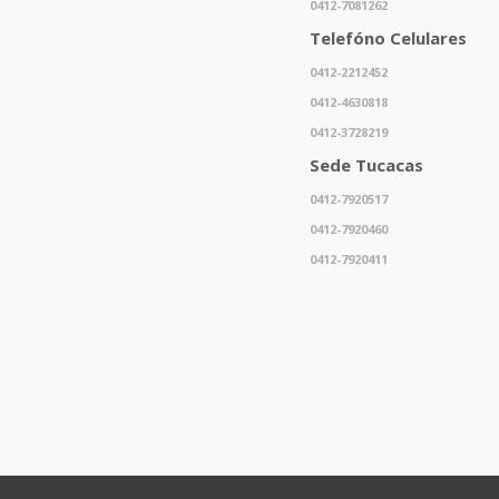
0412-7081262
Telefóno Celulares
0412-2212452
0412-4630818
0412-3728219
Sede Tucacas
0412-7920517
0412-7920460
0412-7920411