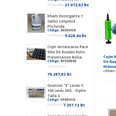
21.072,62 Bs
26.340,78 Bs
Kham Detergente 1
Galón Limpieza
Profunda
Código:
DEDEHO8
9.028,44 Bs
11.285,55 Bs
Cojin Antiescaras Para
Silla De Ruedas Roho
Cojin 
Presentacion Bolsa
Código:
RFEQRE65
De Ru
Manua
109.125,47 Bs
CÓDIGO:
76.387,83 Bs
Guantes "S" Latex X
100 Unds GRS - Dipho
Talla S
Código:
DEDEGU5
7.257,12 Bs
9.676,16 Bs