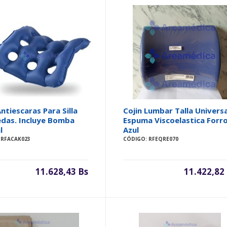
Antiescaras Para Silla
Cojin Lumbar Talla Universa
edas. Incluye Bomba
Espuma Viscoelastica Forr
l
Azul
 RFACAK023
CÓDIGO: RFEQRE070
11.628,43 Bs
11.422,82