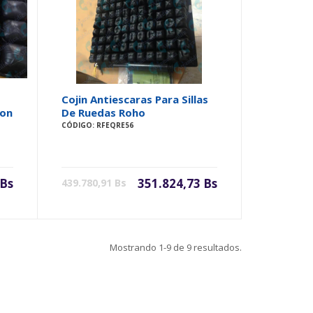
Cojin Antiescaras Para Sillas
ion
De Ruedas Roho
CÓDIGO: RFEQRE56
 Bs
351.824,73 Bs
439.780,91 Bs
Mostrando
1-9
de
9
resultados.