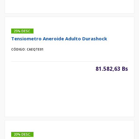
25% DESC.
Tensiometro Aneroide Adulto Durashock
CÓDIGO: CAEQTE01
81.582,63 Bs
20% DESC.