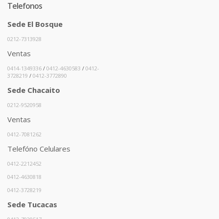
Telefonos
Sede El Bosque
0212-7313928
Ventas
0414-1349336
/
0412-4630583
/
0412-
3728219
/
0412-3772890
Sede Chacaito
0212-9520958
Ventas
0412-7081262
Telefóno Celulares
0412-2212452
0412-4630818
0412-3728219
Sede Tucacas