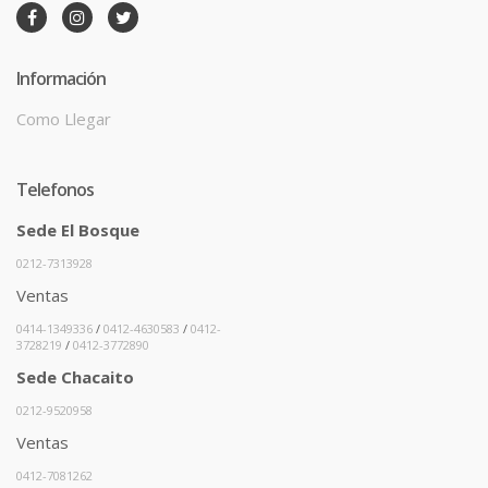
Información
Como Llegar
Telefonos
Sede El Bosque
0212-7313928
Ventas
0414-1349336
/
0412-4630583
/
0412-
3728219
/
0412-3772890
Sede Chacaito
0212-9520958
Ventas
0412-7081262