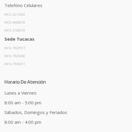
Telefóno Celulares
0412-2212452
0412-4630818
0412-3728219
Sede Tucacas
0412-7920517
0412-7920460
0412-7920411
Horario De Atención
Lunes a Viernes
8:00 am - 5:00 pm
Sábados, Domingos y Feriados
8:00 am - 4:00 pm